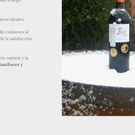
ión a largo
tros ideales.
llo cuidamos al
o la satisfacción
no natural y la
familiares y