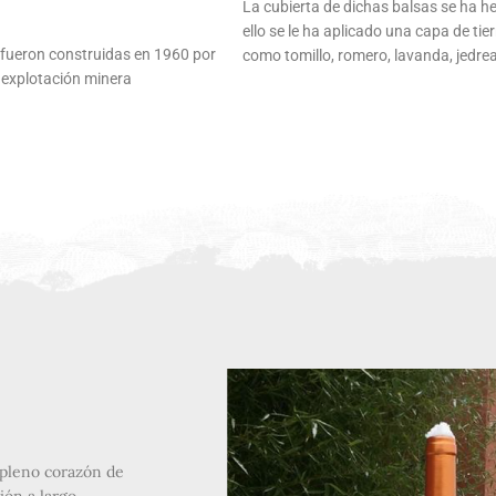
La cubierta de dichas balsas se ha 
ello se le ha aplicado una capa de ti
 fueron construidas en 1960 por
como tomillo, romero, lavanda, jedre
 explotación minera
 pleno corazón de