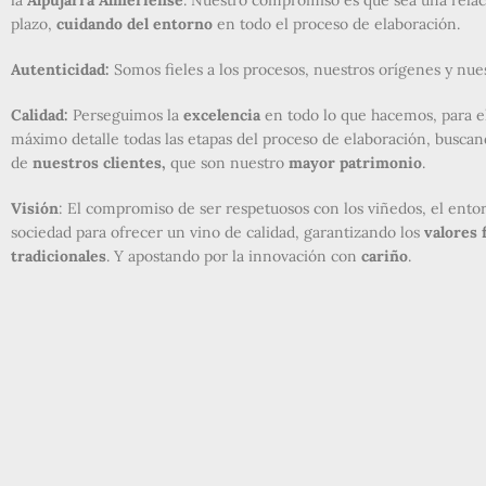
la
Alpujarra Almeriense
. Nuestro compromiso es que sea una relac
plazo,
cuidando del entorno
en todo el proceso de elaboración.
Autenticidad:
Somos fieles a los procesos, nuestros orígenes y nues
Calidad:
Perseguimos la
excelencia
en todo lo que hacemos, para e
máximo detalle todas las etapas del proceso de elaboración, buscand
de
nuestros clientes,
que son nuestro
mayor patrimonio
.
Visión
: El compromiso de ser respetuosos con los viñedos, el entor
sociedad para ofrecer un vino de calidad, garantizando los
valores 
tradicionales
. Y apostando por la innovación con
cariño
.