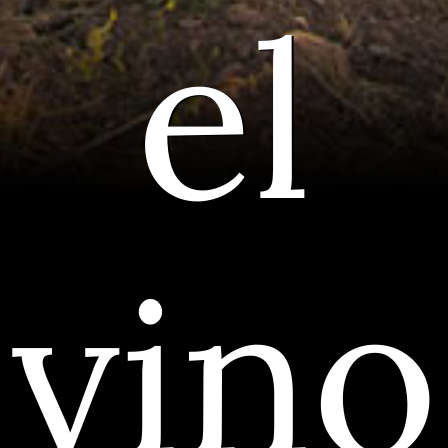
el
vino