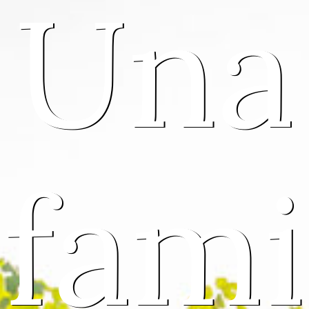
Una
fami