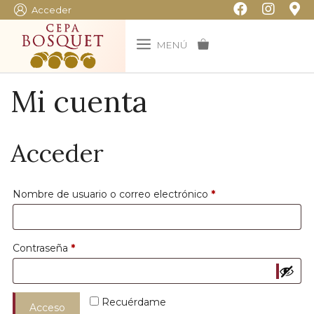
Saltar
Acceder
al
contenido
MENÚ
Mi cuenta
Acceder
Obligatorio
Nombre de usuario o correo electrónico
*
Obligatorio
Contraseña
*
Recuérdame
Acceso